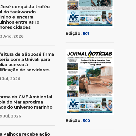
 José conquista troféu
al do taekwondo
inino e encerra
uinhos entre as 10
hores cidades
Edição:
501
3 Ago, 2026
feitura de São José firma
eria com a Univali para
liar acesso à
lificação de servidores
1 Jul, 2026
orma do CME Ambiental
ola do Mar aproxima
nos do universo marinho
9 Jul, 2026
Edição:
500
a Palhoça recebe ação