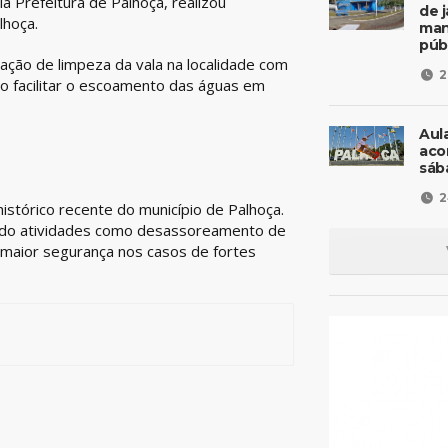
 Prefeitura de Palhoça, realizou
de 
lhoça.
man
púb
ação de limpeza da vala na localidade com
2
do facilitar o escoamento das águas em
Aul
aco
sáb
2
tórico recente do município de Palhoça.
uindo atividades como desassoreamento de
o maior segurança nos casos de fortes