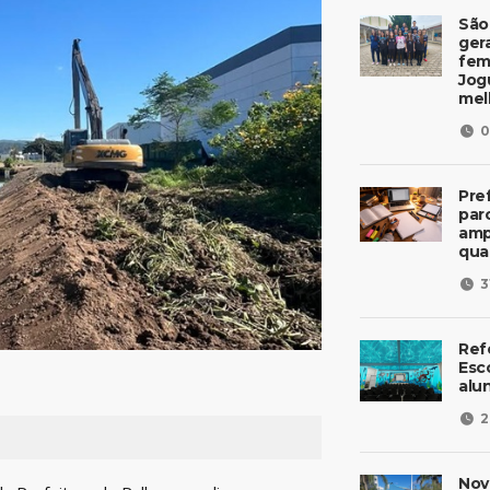
São
ger
fem
Jog
mel
0
Pre
parc
amp
qua
3
Ref
Esc
alu
2
Nov