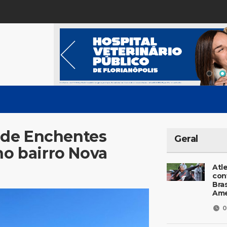
 de Enchentes
Geral
no bairro Nova
Atl
con
Bras
Ame
0