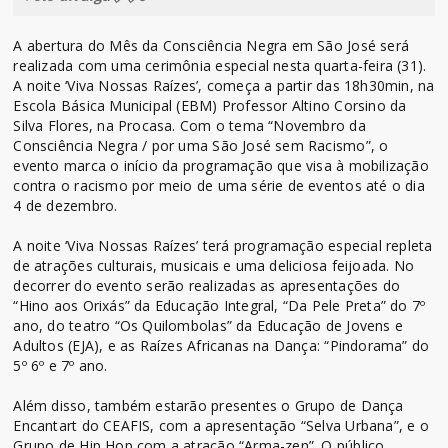
A abertura do Mês da Consciência Negra em São José será
realizada com uma cerimônia especial nesta quarta-feira (31).
A noite ‘Viva Nossas Raízes’, começa a partir das 18h30min, na
Escola Básica Municipal (EBM) Professor Altino Corsino da
Silva Flores, na Procasa. Com o tema “Novembro da
Consciência Negra / por uma São José sem Racismo”, o
evento marca o início da programação que visa à mobilização
contra o racismo por meio de uma série de eventos até o dia
4 de dezembro.
A noite ‘Viva Nossas Raízes’ terá programação especial repleta
de atrações culturais, musicais e uma deliciosa feijoada. No
decorrer do evento serão realizadas as apresentações do
“Hino aos Orixás” da Educação Integral, “Da Pele Preta” do 7º
ano, do teatro “Os Quilombolas” da Educação de Jovens e
Adultos (EJA), e as Raízes Africanas na Dança: “Pindorama” do
5º 6º e 7º ano.
Além disso, também estarão presentes o Grupo de Dança
Encantart do CEAFIS, com a apresentação “Selva Urbana”, e o
Grupo de Hip Hop com a atração “Arma-zen”. O público