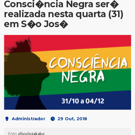
Consci�ncia Negra ser�
realizada nesta quarta (31)
em S�o Jos�
Administrador
29 Out, 2018
Foto
divulga��o