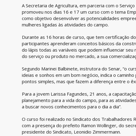
A Secretaria de Agricultura, em parceria com o Serviç
promoveu nos dias 16 e 17 um curso com o tema Empr
como objetivo desenvolver as potencialidades empree
mulheres ligadas às atividades do campo.
Durante as 16 horas de curso, que tem certificação do
participantes aprenderam conceitos básicos da constr
do lápis todas as variáveis que podem influenciar seu
do serviço ou produto no mercado, a sua comercializaç
Segundo Marinei Balbinete, instrutora do Senar, “o c
ideias e sonhos em um bom negócio, indica o caminho p
pontos simples, mas que fazem a diferença entre o êxi
Para a jovem Larissa Fagundes, 21 anos, a capacitaçã
planejamento para a vida do campo, para as atividad
a buscar novos conhecimentos para o dia a dia”.
O curso foi realizado no Sindicato dos Trabalhadores 
com a presença do prefeito Ramon Wollinger, do secre
presidente do Sindicato, Leonidio Zimmermann.