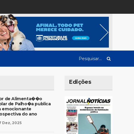
Edições
or de Alimenta��o
olar de Palho�a publica
 emocionante
rospectiva do ano
7 Dez, 2025