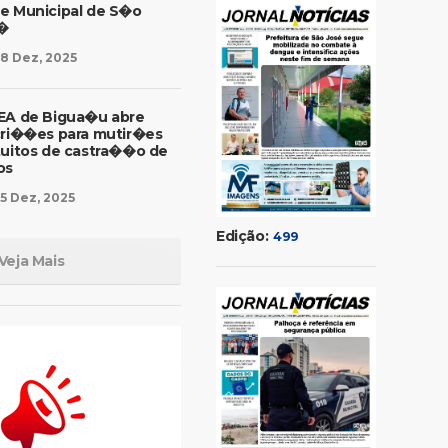
e Municipal de S�o
�
8 Dez, 2025
EA de Bigua�u abre
cri��es para mutir�es
tuitos de castra��o de
os
5 Dez, 2025
Edição:
499
Veja Mais