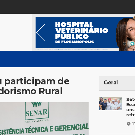
u participam de
Geral
dorismo Rural
Set
Esc
uma
ret
1