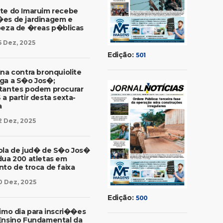
te do Imaruim recebe
es de jardinagem e
peza de �reas p�blicas
5 Dez, 2025
Edição:
501
ina contra bronquiolite
ga a S�o Jos�;
tantes podem procurar
a partir desta sexta-
ra
2 Dez, 2025
ola de jud� de S�o Jos�
dua 200 atletas em
nto de troca de faixa
0 Dez, 2025
Edição:
500
timo dia para inscri��es
Ensino Fundamental da