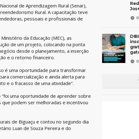
Red
o Nacional de Aprendizagem Rural (Senar),
Jos
eendedorismo Rural. A capacitação teve
0
ndedoras, pessoais e profissionais de
DIB
 Ministério da Educação (MEC), as
ins
ução de um projeto, colocando na ponta
gra
 negócio desde o planejamento, a inserção
gat
ão e o retorno financeiro.
0
urso é uma oportunidade para transformar
ara comercialização e ainda alerta para
to e o fracasso de uma atividade”.
o “foi uma oportunidade de aprender sobre
es que podem ser melhoradas e incentivou
Rurais de Biguaçu e contou no segundo dia
tário Luan de Souza Pereira e do