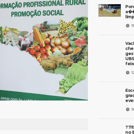
Pon
a��
lim
1
Vac
che
ges
UBS 
fei
1
Esc
gra
eve
1
??l
no 