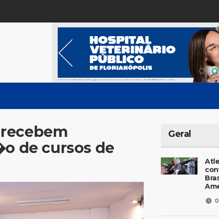
 recebem
Geral
�o de cursos de
Atl
con
Bras
Ame
0