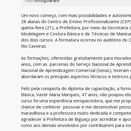
Foto
divulga��o
Um novo começo, com mais possibilidades e autonomia
28 alunas do Centro de Ensino Profissionalizante (CEP
quinta-feira (21), a Prefeitura, por meio da Secretar
Modelagem e Costura Básica e de Técnicas de Manicure
dos dois cursos. A formatura ocorreu no auditório do C
Rio Caveiras.
As formações, oferecidas gratuitamente para moradore
anos, com as parcerias do Serviço Nacional de Aprendi
Nacional de Aprendizagem Comercial (Senac), tiveram
abordaram os principais aspectos técnicos e teóricos
Feliz pela conquista do diploma de capacitação, a fo
Básica, Vastir Maria Marques, 47 anos, não poupou elo
curso foi uma experiência enriquecedora, que me prop
chance de conhecer pessoas e me desenvolver pessoa
maravilhosa e a professora muito dedicada e compete
agradecer à Prefeitura de Biguaçu por acreditar e ap
como aos demais envolvidos por contribuírem para tor