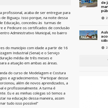
de 
man
púb
 profissional, acaba de ser entregue para
) de Biguaçu. Isso porque, na noite dessa
2
ia de Educação, concedeu às turmas de
 e Pedicure os certificados de conclusão
Aul
entro Administrativo Municipal, no bairro
aco
sáb
s do município com idade a partir de 16
2
zagem Industrial (Senai) e o Serviço
 duração média de três meses e
 para a atuação em ambas as áreas.
rmanda do curso de Modelagem e Costura
gios e agradecimentos. “Participar desse
orcionou, além de novos aprendizados, a
l e profissionalmente. A turma é
nte. Eu e as minhas colegas só temos a
ostar na educação dessa maneira, assim
nar tudo isso possível”