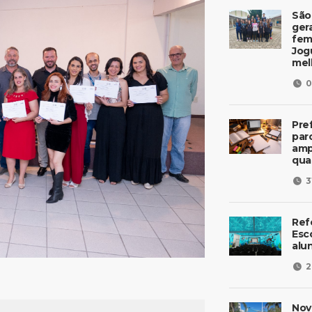
São
ger
fem
Jog
mel
0
Pre
parc
amp
qua
3
Ref
Esc
alu
2
Nov