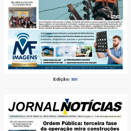
Edição:
501