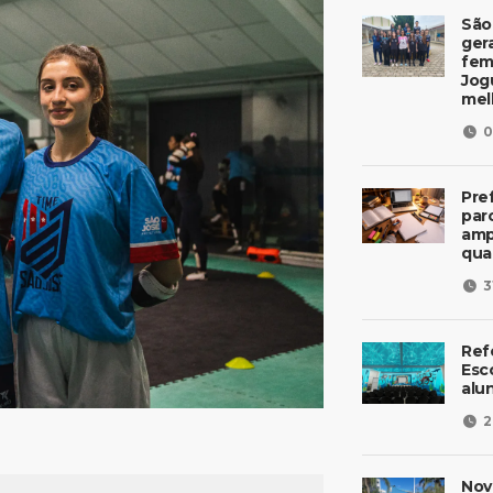
São
ger
fem
Jog
mel
0
Pre
parc
amp
qua
3
Ref
Esc
alu
2
Nov