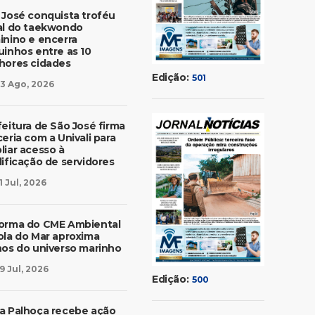
 José conquista troféu
al do taekwondo
inino e encerra
uinhos entre as 10
hores cidades
Edição:
501
3 Ago, 2026
feitura de São José firma
eria com a Univali para
liar acesso à
lificação de servidores
1 Jul, 2026
orma do CME Ambiental
ola do Mar aproxima
nos do universo marinho
9 Jul, 2026
Edição:
500
a Palhoça recebe ação