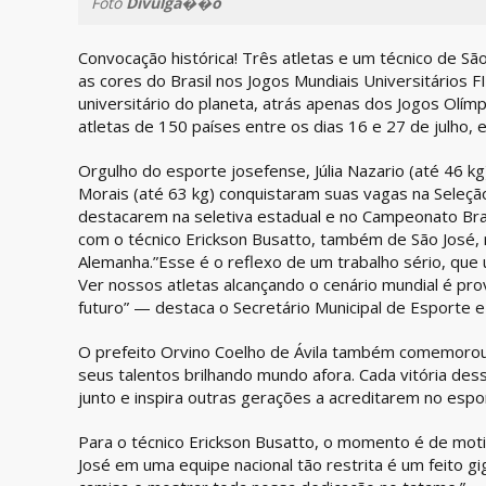
Foto
Divulga��o
Convocação histórica! Três atletas e um técnico de Sã
as cores do Brasil nos Jogos Mundiais Universitários 
universitário do planeta, atrás apenas dos Jogos Olím
atletas de 150 países entre os dias 16 e 27 de julho,
Orgulho do esporte josefense, Júlia Nazario (até 46 kg
Morais (até 63 kg) conquistaram suas vagas na Seleç
destacarem na seletiva estadual e no Campeonato Brasi
com o técnico Erickson Busatto, também de São José, 
Alemanha.”Esse é o reflexo de um trabalho sério, que 
Ver nossos atletas alcançando o cenário mundial é prov
futuro” — destaca o Secretário Municipal de Esporte e 
O prefeito Orvino Coelho de Ávila também comemorou o
seus talentos brilhando mundo afora. Cada vitória des
junto e inspira outras gerações a acreditarem no esp
Para o técnico Erickson Busatto, o momento é de mot
José em uma equipe nacional tão restrita é um feito g