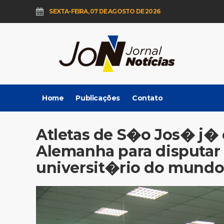
SEXTA-FEIRA, 07 DE AGOSTO DE 2026
Home
Publicações
Contato
Atletas de S�o Jos� j�
Alemanha para disputar
universit�rio do mund