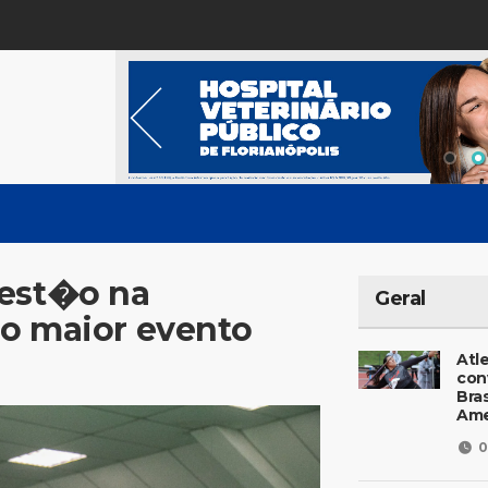
 est�o na
Geral
 o maior evento
o
Atl
con
Bras
Ame
0