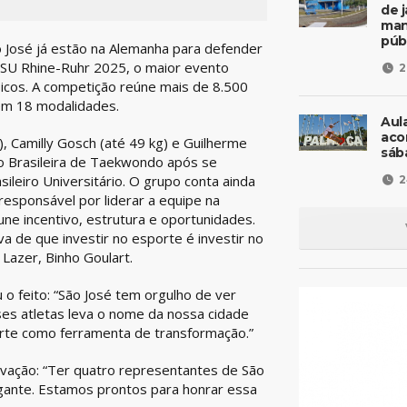
de 
man
púb
o José já estão na Alemanha para defender
FISU Rhine-Ruhr 2025, o maior evento
2
picos. A competição reúne mais de 8.500
 em 18 modalidades.
Aul
aco
), Camilly Gosch (até 49 kg) e Guilherme
sáb
ão Brasileira de Taekwondo após se
leiro Universitário. O grupo conta ainda
2
responsável por liderar a equipe na
une incentivo, estrutura e oportunidades.
a de que investir no esporte é investir no
Lazer, Binho Goulart.
 feito: “São José tem orgulho de ver
ses atletas leva o nome da nossa cidade
orte como ferramenta de transformação.”
ivação: “Ter quatro representantes de São
igante. Estamos prontos para honrar essa