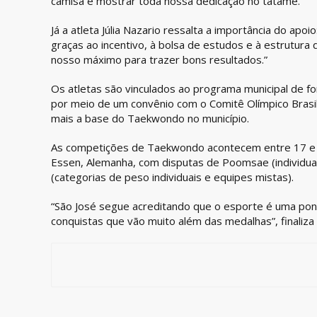
camisa e mostrar toda nossa dedicação no tatame.”
Já a atleta Júlia Nazario ressalta a importância do apo
graças ao incentivo, à bolsa de estudos e à estrutur
nosso máximo para trazer bons resultados.”
Os atletas são vinculados ao programa municipal de f
por meio de um convênio com o Comitê Olímpico Brasil
mais a base do Taekwondo no município.
As competições de Taekwondo acontecem entre 17 e 2
Essen, Alemanha, com disputas de Poomsae (individual
(categorias de peso individuais e equipes mistas).
“São José segue acreditando que o esporte é uma pont
conquistas que vão muito além das medalhas”, finaliza 