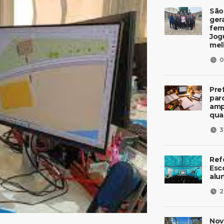
São
ger
fem
Jog
mel
0
Pre
parc
amp
qua
3
Ref
Esc
alu
2
Nov