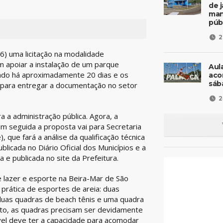
de 
man
púb
2
16) uma licitação na modalidade
m apoiar a instalação de um parque
Aul
icado há aproximadamente 20 dias e os
aco
sáb
, para entregar a documentação no setor
2
a administração pública. Agora, a
em seguida a proposta vai para Secretaria
que fará a análise da qualificação técnica
licada no Diário Oficial dos Municípios e a
e publicada no site da Prefeitura.
e lazer e esporte na Beira-Mar de São
 prática de esportes de areia: duas
 duas quadras de beach tênis e uma quadra
nto, as quadras precisam ser devidamente
el deve ter a capacidade para acomodar