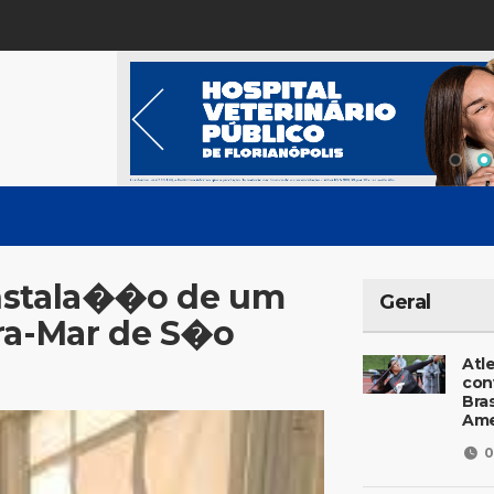
instala��o de um
Geral
ira-Mar de S�o
Atl
con
Bras
Ame
0