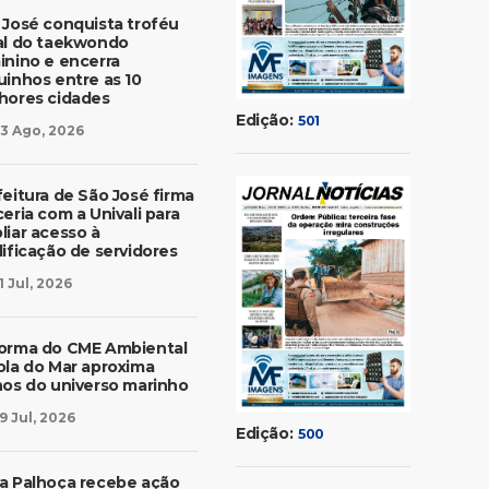
 José conquista troféu
al do taekwondo
inino e encerra
uinhos entre as 10
hores cidades
Edição:
501
3 Ago, 2026
feitura de São José firma
eria com a Univali para
liar acesso à
lificação de servidores
1 Jul, 2026
orma do CME Ambiental
ola do Mar aproxima
nos do universo marinho
9 Jul, 2026
Edição:
500
a Palhoça recebe ação