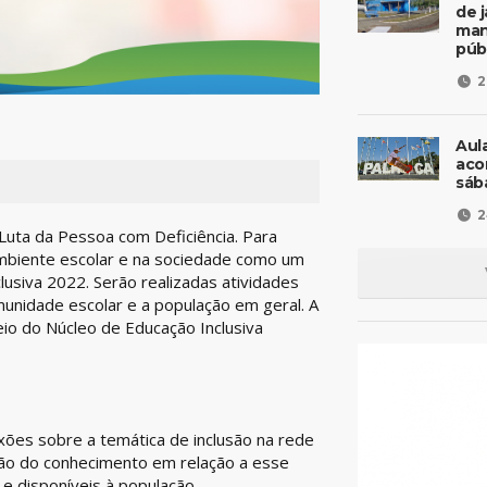
de 
man
púb
2
Aul
aco
sáb
2
uta da Pessoa com Deficiência. Para
ambiente escolar e na sociedade como um
usiva 2022. Serão realizadas atividades
unidade escolar e a população em geral. A
meio do Núcleo de Educação Inclusiva
xões sobre a temática de inclusão na rede
ão do conhecimento em relação a esse
 e disponíveis à população.