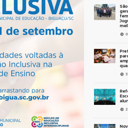
São
ger
fem
Jog
mel
0
Pre
parc
amp
qua
3
Ref
Esc
alu
2
Nov