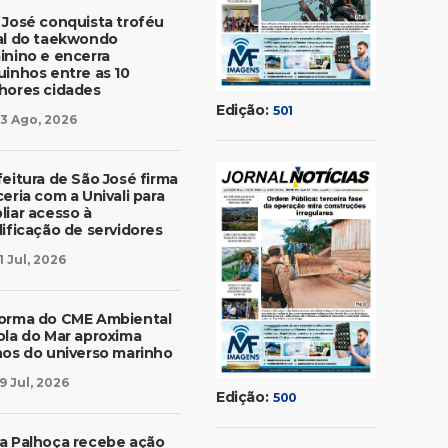
 José conquista troféu
al do taekwondo
inino e encerra
uinhos entre as 10
hores cidades
Edição:
501
3 Ago, 2026
feitura de São José firma
eria com a Univali para
liar acesso à
lificação de servidores
1 Jul, 2026
orma do CME Ambiental
ola do Mar aproxima
nos do universo marinho
9 Jul, 2026
Edição:
500
a Palhoça recebe ação