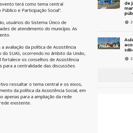
de 
O evento terá como tema central
man
Público e Participação Social”.
púb
ão, usuários do Sistema Único de
2
idades de atendimento do município. As
ento.
Aul
aco
a avaliação da política de Assistência
sáb
to do SUAS, ocorrendo no âmbito da União,
 fortalece os conselhos de Assistência
2
os para a centralidade das discussões
vo ressaltar o tema central e os eixos,
mento da política da Assistência Social, em
ão apenas para a ampliação da rede
rede existente.