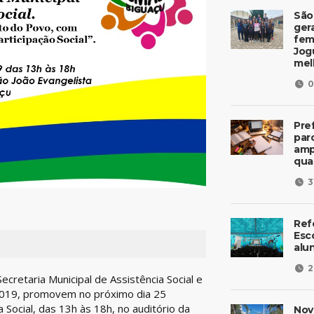
São
ger
fem
Jog
mel
0
Pre
parc
amp
qua
3
Ref
Esc
alu
2
ecretaria Municipal de Assistência Social e
/2019, promovem no próximo dia 25
a Social, das 13h às 18h, no auditório da
Nov