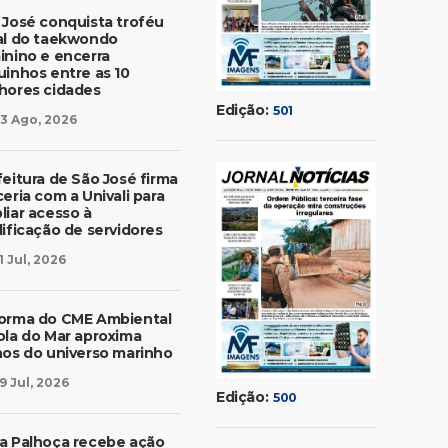
 José conquista troféu
al do taekwondo
inino e encerra
uinhos entre as 10
hores cidades
Edição:
501
3 Ago, 2026
feitura de São José firma
eria com a Univali para
liar acesso à
lificação de servidores
1 Jul, 2026
orma do CME Ambiental
ola do Mar aproxima
nos do universo marinho
9 Jul, 2026
Edição:
500
a Palhoça recebe ação