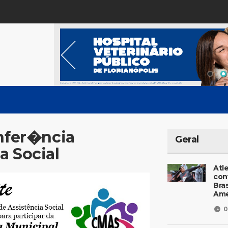
onfer�ncia
Geral
a Social
Atl
con
Bras
Ame
0