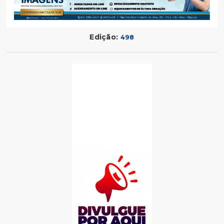
Edição:
498