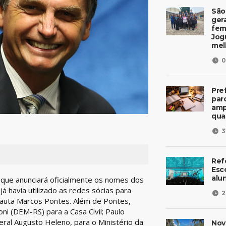
São
ger
fem
Jog
mel
0
Pre
parc
amp
qua
3
Ref
Esc
alu
e que anunciará oficialmente os nomes dos
já havia utilizado as redes sócias para
2
onauta Marcos Pontes. Além de Pontes,
i (DEM-RS) para a Casa Civil; Paulo
eral Augusto Heleno, para o Ministério da
Nov