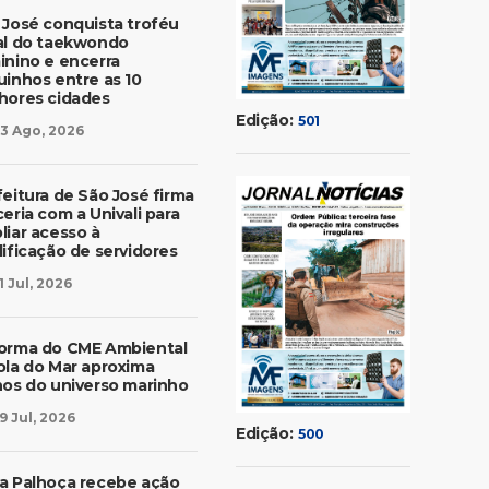
 José conquista troféu
al do taekwondo
inino e encerra
uinhos entre as 10
hores cidades
Edição:
501
3 Ago, 2026
feitura de São José firma
eria com a Univali para
liar acesso à
lificação de servidores
1 Jul, 2026
orma do CME Ambiental
ola do Mar aproxima
nos do universo marinho
9 Jul, 2026
Edição:
500
a Palhoça recebe ação