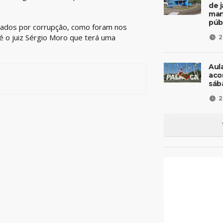
de 
man
púb
ados por corrupção, como foram nos
é o juiz Sérgio Moro que terá uma
2
Aul
aco
sáb
2