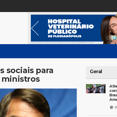
s sociais para
Geral
 ministros
Atl
con
Bras
Ame
0