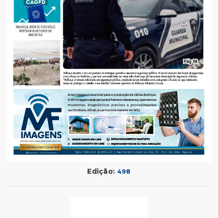
Edição:
498