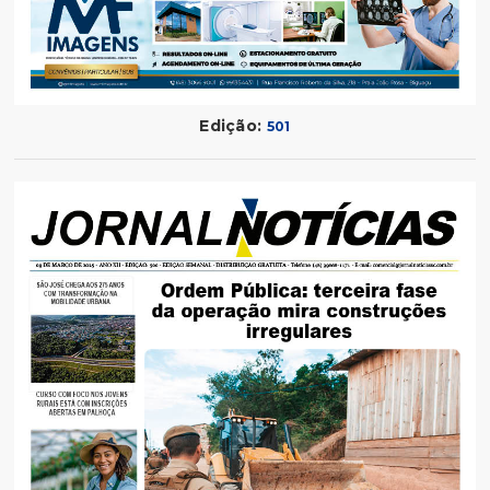
Edição:
501