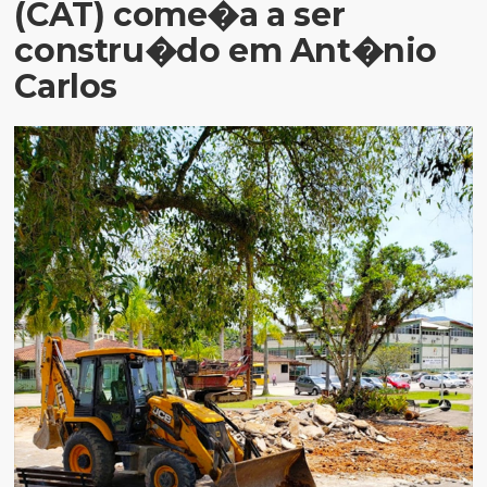
(CAT) come�a a ser
constru�do em Ant�nio
Carlos