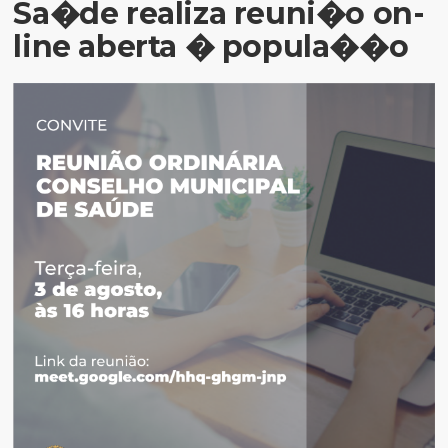
Sa�de realiza reuni�o on-
line aberta � popula��o