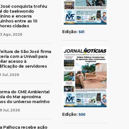
 José conquista troféu
al do taekwondo
inino e encerra
uinhos entre as 10
hores cidades
Edição:
501
3 Ago, 2026
feitura de São José firma
eria com a Univali para
liar acesso à
lificação de servidores
1 Jul, 2026
orma do CME Ambiental
ola do Mar aproxima
nos do universo marinho
9 Jul, 2026
Edição:
500
a Palhoça recebe ação