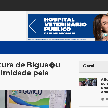
itura de Bigua�u
Geral
imidade pela
Atl
con
Bras
Ame
0