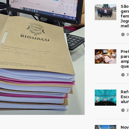
São
ger
fem
Jog
mel
0
Pre
parc
amp
qua
3
Ref
Esc
alu
2
Nov