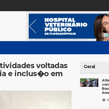
tividades voltadas
Geral
ia e inclus�o em
Atl
con
Bras
Ame
0