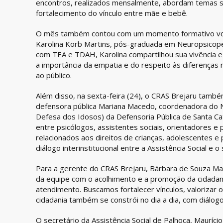
encontros, realizados mensalmente, abordam temas s
fortalecimento do vínculo entre mãe e bebê.
O mês também contou com um momento formativo volt
Karolina Korb Martins, pós-graduada em Neuropsicope
com TEA e TDAH, Karolina compartilhou sua vivência 
a importância da empatia e do respeito às diferenças
ao público.
Além disso, na sexta-feira (24), o CRAS Brejaru tam
defensora pública Mariana Macedo, coordenadora do NI
Defesa dos Idosos) da Defensoria Pública de Santa Cat
entre psicólogos, assistentes sociais, orientadores e
relacionados aos direitos de crianças, adolescentes e
diálogo interinstitucional entre a Assistência Social e o
Para a gerente do CRAS Brejaru, Bárbara de Souza M
da equipe com o acolhimento e a promoção da cidadani
atendimento. Buscamos fortalecer vínculos, valorizar 
cidadania também se constrói no dia a dia, com diálogo
O secretário da Assistência Social de Palhoça, Mauríc