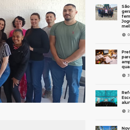
São
ger
fem
Jog
mel
0
Pre
parc
amp
qua
3
Ref
Esc
alu
2
Nov