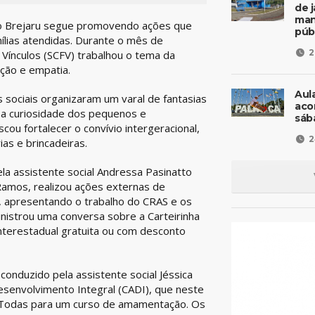
de 
man
 do Brejaru segue promovendo ações que
púb
ílias atendidas. Durante o mês de
2
 Vínculos (SCFV) trabalhou o tema da
ação e empatia.
Aul
sociais organizaram um varal de fantasias
aco
 a curiosidade dos pequenos e
sáb
cou fortalecer o convívio intergeracional,
2
s e brincadeiras.
la assistente social Andressa Pasinatto
 Ramos, realizou ações externas de
i, apresentando o trabalho do CRAS e os
nistrou uma conversa sobre a Carteirinha
nterestadual gratuita ou com desconto
 conduzido pela assistente social Jéssica
esenvolvimento Integral (CADI), que neste
 Todas para um curso de amamentação. Os