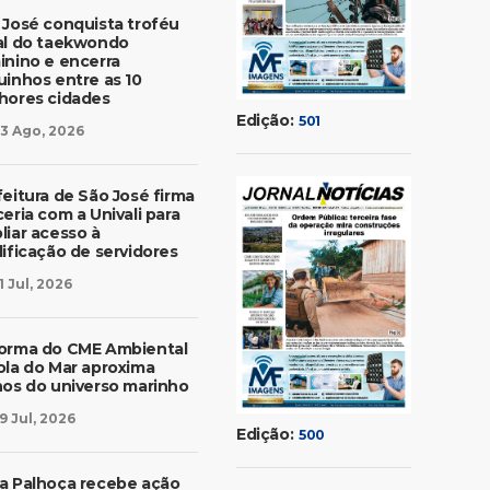
 José conquista troféu
al do taekwondo
inino e encerra
uinhos entre as 10
hores cidades
Edição:
501
3 Ago, 2026
feitura de São José firma
eria com a Univali para
liar acesso à
lificação de servidores
1 Jul, 2026
orma do CME Ambiental
ola do Mar aproxima
nos do universo marinho
9 Jul, 2026
Edição:
500
a Palhoça recebe ação