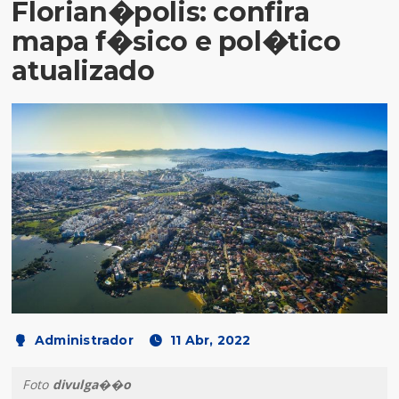
Florian�polis: confira
mapa f�sico e pol�tico
atualizado
Administrador
11 Abr, 2022
Foto
divulga��o