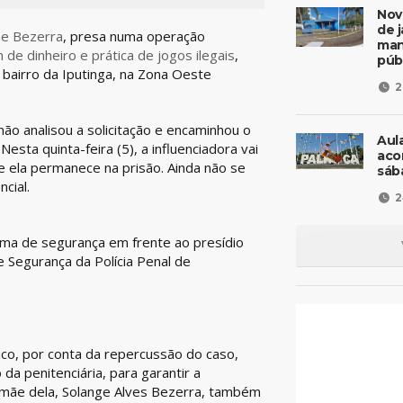
Nov
de 
e Bezerra
, presa numa operação
man
de dinheiro e prática de jogos ilegais
,
púb
o bairro da Iputinga, na Zona Oeste
2
não analisou a solicitação e encaminhou o
Aul
Nesta quinta-feira (5), a influenciadora vai
aco
se ela permanece na prisão. Ainda não se
sáb
cial.
2
uema de segurança em frente ao presídio
 Segurança da Polícia Penal de
co, por conta da repercussão do caso,
 penitenciária, para garantir a
a mãe dela, Solange Alves Bezerra, também