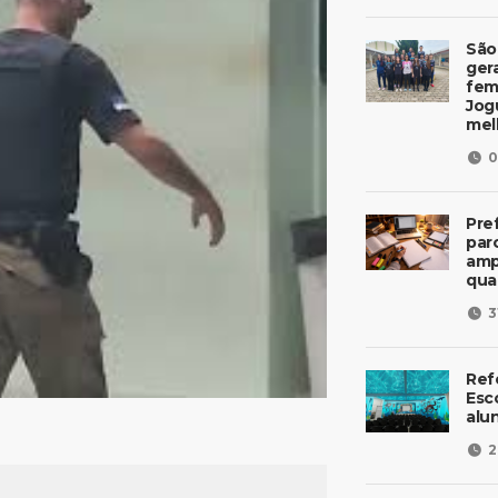
São
ger
fem
Jog
mel
0
Pre
parc
amp
qua
3
Ref
Esc
alu
2