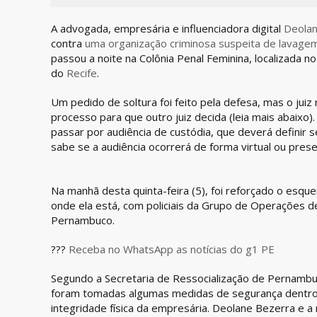
A advogada, empresária e influenciadora digital
Deolan
contra
uma organização criminosa suspeita de lavagem 
passou a noite na Colônia Penal Feminina, localizada n
do
Recife
.
Um pedido de soltura foi feito pela defesa, mas o juiz 
processo para que outro juiz decida (leia mais abaixo). 
passar por audiência de custódia, que deverá definir 
sabe se a audiência ocorrerá de forma virtual ou presen
Na manhã desta quinta-feira (5), foi reforçado o esq
onde ela está, com policiais da Grupo de Operações de
Pernambuco.
???
Receba no WhatsApp as notícias do g1 PE
Segundo a Secretaria de Ressocialização de Pernambu
foram tomadas algumas medidas de segurança dentro da
integridade física da empresária. Deolane Bezerra e 