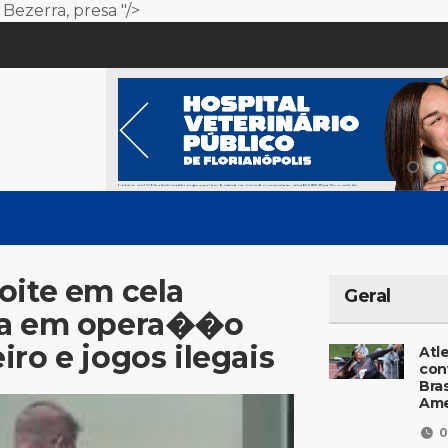
 Bezerra
, presa "/>
oite em cela
Geral
esa em opera��o
ro e jogos ilegais
Atl
con
Bras
Ame
0