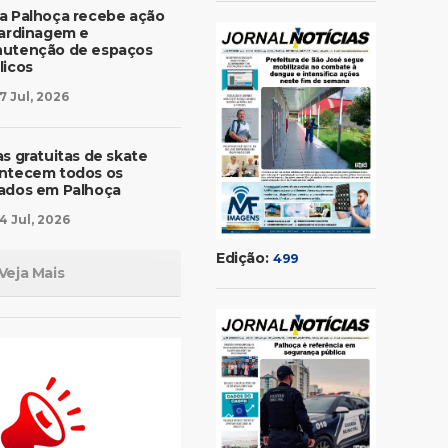
a Palhoça recebe ação
jardinagem e
utenção de espaços
licos
7 Jul, 2026
as gratuitas de skate
ntecem todos os
ados em Palhoça
4 Jul, 2026
Edição:
499
Veja Mais