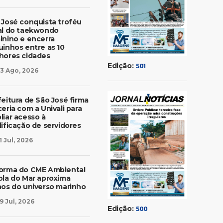
 José conquista troféu
al do taekwondo
inino e encerra
uinhos entre as 10
hores cidades
Edição:
501
3 Ago, 2026
feitura de São José firma
eria com a Univali para
liar acesso à
lificação de servidores
1 Jul, 2026
orma do CME Ambiental
ola do Mar aproxima
nos do universo marinho
9 Jul, 2026
Edição:
500