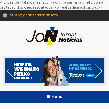
A Dibea de Palhoça realizou na última semana o reforço na
proteção dos cães resgatados. Foi realizada a aplicaç&at"/>
SÁBADO, 08 DE AGOSTO DE 2026
Menu