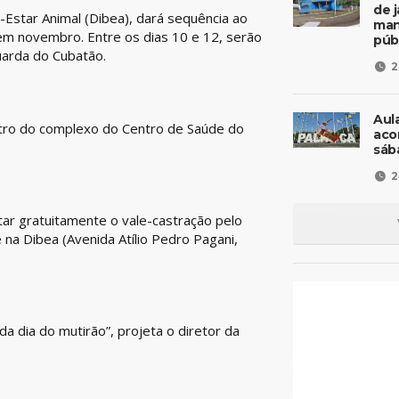
de 
-Estar Animal (Dibea), dará sequência ao
man
em novembro. Entre os dias 10 e 12, serão
púb
Guarda do Cubatão.
2
Aul
ntro do complexo do Centro de Saúde do
aco
sáb
2
itar gratuitamente o vale-castração pelo
a Dibea (Avenida Atílio Pedro Pagani,
a dia do mutirão”, projeta o diretor da