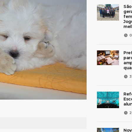
São
ger
fem
Jog
mel
0
Pre
parc
amp
qua
3
Ref
Esc
alu
2
Nov