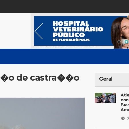
ir�o de castra��o
Geral
Atl
con
Bras
Ame
0