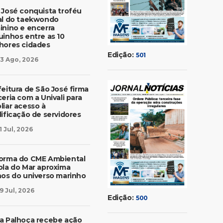
 José conquista troféu
al do taekwondo
inino e encerra
uinhos entre as 10
hores cidades
Edição:
501
3 Ago, 2026
feitura de São José firma
eria com a Univali para
liar acesso à
lificação de servidores
1 Jul, 2026
orma do CME Ambiental
ola do Mar aproxima
nos do universo marinho
9 Jul, 2026
Edição:
500
a Palhoça recebe ação