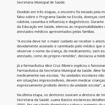
Secretaria Municipal de Saúde.
Dividido em três etapas, o encontro foi iniciado pela 
falou sobre o Programa Saúde na Escola, doenças con
rubéola, caxumba e influenza) e diagnósticos. Durant
da Educação em Saúde, elencou as responsabilidades 
atestados médicos apresentados pelas famílias.
“A escola deve ter o maior cuidado ao receber o atest
devidamente assinado e carimbado pelo médico que 
observar o nome da criança, do medicamento, sem esq
atestado, como do próprio remédio”, destacou a médi
Já a farmacêutica Alice Cruz Ribeiro explicou o funcio
Farmacêutica da Secretaria Municipal da Saúde. Aline f
medicamente nas escolas. “As unidades escolares n
em situações imprescindíveis, devem medicar crianças 
expressamente proibido dentro da unidade escolar”, as
Na última etapa, os diretores ouviram a diretora de Im
Secretaria da Saúde. Luana Bastos esclareceu detalh
(PNI), fez um rápido diagnóstico sobre o aumento da c