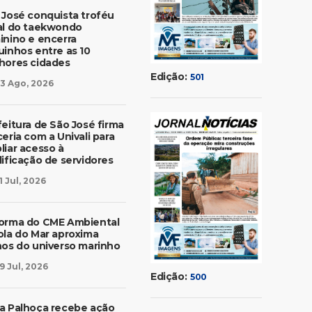
 José conquista troféu
al do taekwondo
inino e encerra
uinhos entre as 10
hores cidades
Edição:
501
3 Ago, 2026
feitura de São José firma
eria com a Univali para
liar acesso à
lificação de servidores
1 Jul, 2026
orma do CME Ambiental
ola do Mar aproxima
nos do universo marinho
9 Jul, 2026
Edição:
500
a Palhoça recebe ação