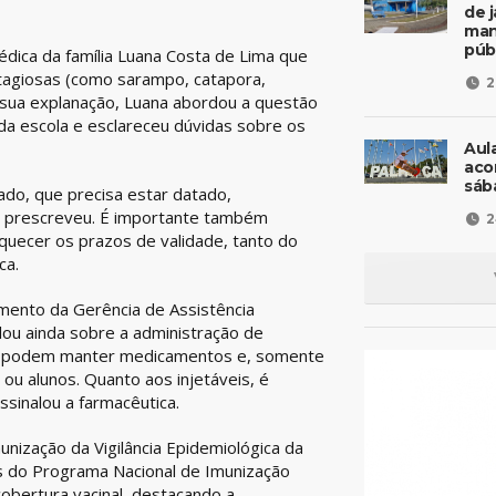
de 
man
púb
médica da família Luana Costa de Lima que
tagiosas (como sarampo, catapora,
2
e sua explanação, Luana abordou a questão
da escola e esclareceu dúvidas sobre os
Aul
aco
sáb
ado, que precisa estar datado,
o prescreveu. É importante também
2
uecer os prazos de validade, tanto do
ca.
namento da Gerência de Assistência
alou ainda sobre a administração de
ão podem manter medicamentos e, somente
ou alunos. Quanto aos injetáveis, é
sinalou a farmacêutica.
unização da Vigilância Epidemiológica da
es do Programa Nacional de Imunização
obertura vacinal, destacando a