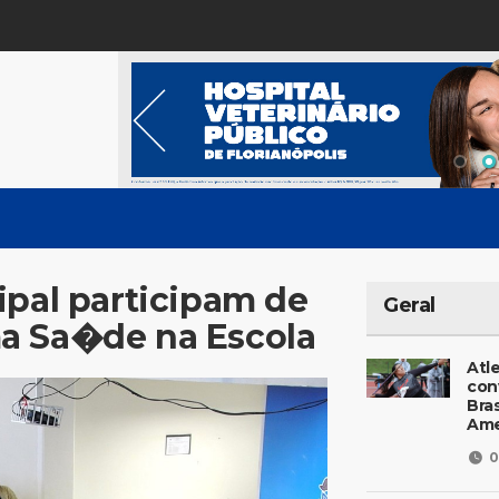
ipal participam de
Geral
a Sa�de na Escola
Atl
con
Bras
Ame
0