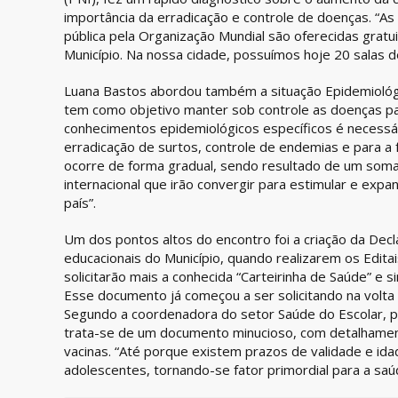
importância da erradicação e controle de doenças. “
pública pela Organização Mundial são oferecidas grat
Município. Na nossa cidade, possuímos hoje 20 salas de 
Luana Bastos abordou também a situação Epidemiológ
tem como objetivo manter sob controle as doenças pa
conhecimentos epidemiológicos específicos é necessár
erradicação de surtos, controle de endemias e para a 
ocorre de forma gradual, sendo resultado de um somat
internacional que irão convergir para estimular e expa
país”.
Um dos pontos altos do encontro foi a criação da Decl
educacionais do Município, quando realizarem os Editai
solicitarão mais a conhecida “Carteirinha de Saúde” e s
Esse documento já começou a ser solicitando na volta 
Segundo a coordenadora do setor Saúde do Escolar, pr
trata-se de um documento minucioso, com detalhamen
vacinas. “Até porque existem prazos de validade e ida
adolescentes, tornando-se fator primordial para a saúd