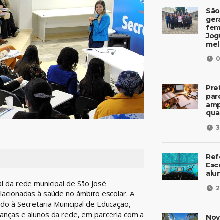
São
ger
fem
Jog
mel
0
Pre
parc
amp
qua
3
Ref
Esc
alu
l da rede municipal de São José
2
lacionadas à saúde no âmbito escolar. A
ado à Secretaria Municipal de Educação,
ianças e alunos da rede, em parceria com a
Nov