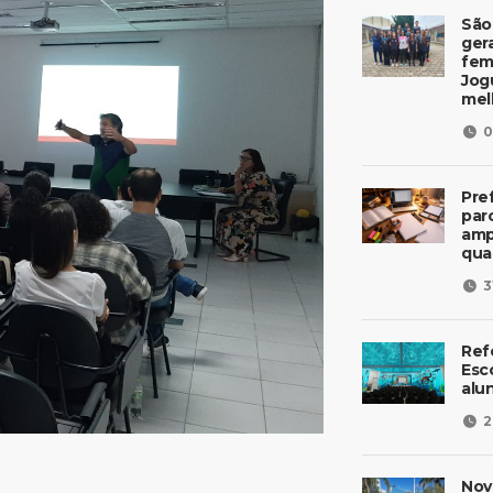
São
ger
fem
Jog
mel
0
Pre
parc
amp
qua
3
Ref
Esc
alu
2
Nov