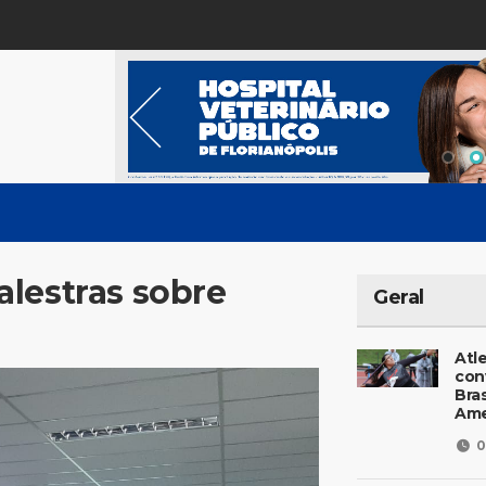
lestras sobre
Geral
Atl
con
Bras
Ame
0