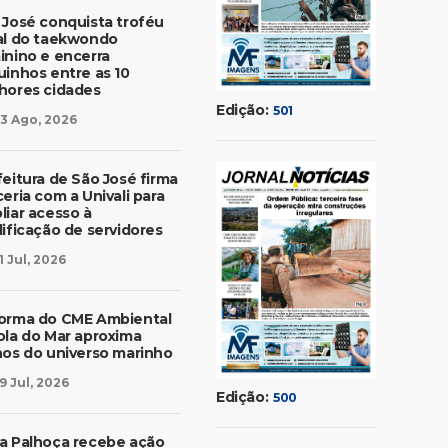
 José conquista troféu
al do taekwondo
inino e encerra
uinhos entre as 10
hores cidades
Edição:
501
3 Ago, 2026
feitura de São José firma
eria com a Univali para
liar acesso à
lificação de servidores
1 Jul, 2026
orma do CME Ambiental
ola do Mar aproxima
nos do universo marinho
9 Jul, 2026
Edição:
500
a Palhoça recebe ação