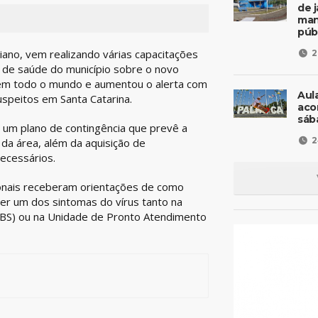
de 
man
púb
iano, vem realizando várias capacitações
2
 de saúde do município sobre o novo
em todo o mundo e aumentou o alerta com
Aul
speitos em Santa Catarina.
aco
sáb
 um plano de contingência que prevê a
2
 da área, além da aquisição de
er necessários.
onais receberam orientações de como
er um dos sintomas do vírus tanto na
 (UBS) ou na Unidade de Pronto Atendimento