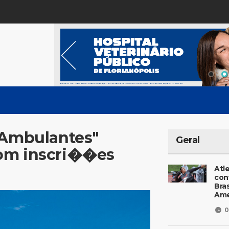
 Ambulantes"
Geral
com inscri��es
Atl
con
Bras
Ame
0