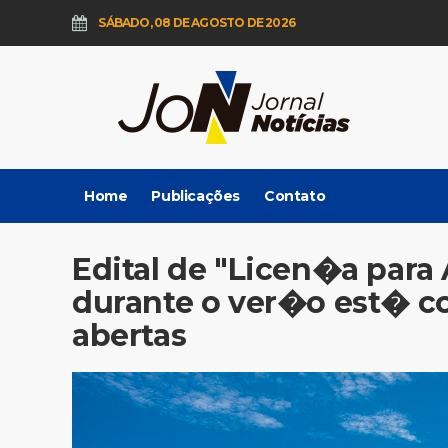
SÁBADO, 08 DE AGOSTO DE 2026
Home
Publicações
Contato
Edital de "Licen�a para
durante o ver�o est� 
abertas