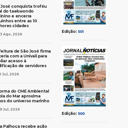
 José conquista troféu
al do taekwondo
inino e encerra
uinhos entre as 10
hores cidades
Edição:
501
3 Ago, 2026
feitura de São José firma
eria com a Univali para
liar acesso à
lificação de servidores
1 Jul, 2026
orma do CME Ambiental
ola do Mar aproxima
nos do universo marinho
9 Jul, 2026
Edição:
500
a Palhoça recebe ação