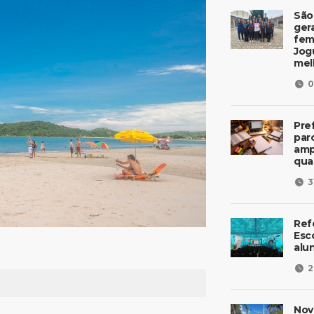
São
ger
fem
Jog
mel
0
Pre
parc
amp
qua
3
Ref
Esc
alu
2
Nov