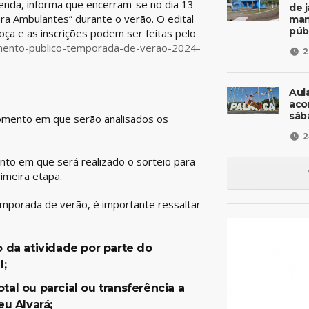
zenda, informa que encerram-se no dia 13
de 
ara Ambulantes” durante o verão. O edital
man
púb
oça e as inscrições podem ser feitas pelo
amento-publico-temporada-de-verao-2024-
2
Aul
aco
sáb
 momento em que serão analisados os
2
nto em que será realizado o sorteio para
rimeira etapa.
emporada de verão, é importante ressaltar
o da atividade por parte do
l;
al ou parcial ou transferência a
eu Alvará;