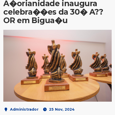
A�orianidade inaugura
celebra��es da 30� A??
OR em Bigua�u
Administrador
25 Nov, 2024