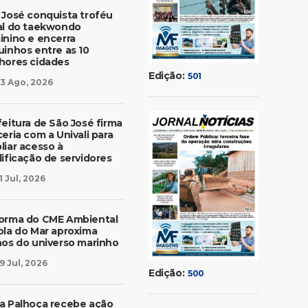
 José conquista troféu
al do taekwondo
inino e encerra
uinhos entre as 10
hores cidades
Edição:
501
3 Ago, 2026
feitura de São José firma
eria com a Univali para
liar acesso à
lificação de servidores
1 Jul, 2026
orma do CME Ambiental
ola do Mar aproxima
nos do universo marinho
9 Jul, 2026
Edição:
500
a Palhoça recebe ação