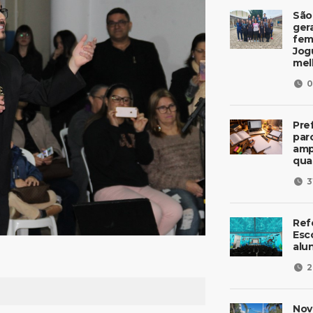
São
ger
fem
Jog
mel
0
Pre
parc
amp
qua
3
Ref
Esc
alu
2
Nov