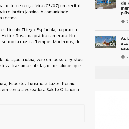
de 
 noite de terça-feira (03/07) um recital
man
irro Jardim Janaína. A comunidade
púb
a tocada.
2
 Lincoln Thiego Espíndola, na prática
 e Heitor Rosa, na prática camerata. No
Aul
presentou a música Tempos Modernos, de
aco
sáb
2
de abraçou a ideia, veio em peso e gostou
rteza traz uma satisfação aos alunos que
ura, Esporte, Turismo e Lazer, Ronnie
 bem como a vereadora Salete Orlandina