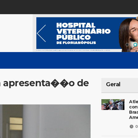
za apresenta��o de
Geral
Atl
con
Bras
Ame
0