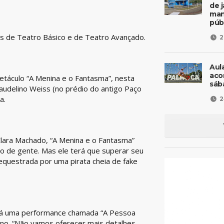
de 
man
púb
as de Teatro Básico e de Teatro Avançado.
2
Aul
aco
etáculo “A Menina e o Fantasma”, nesta
sáb
 Laudelino Weiss (no prédio do antigo Paço
a.
2
 Clara Machado, “A Menina e o Fantasma”
do de gente. Mas ele terá que superar seu
sequestrada por uma pirata cheia de fake
ará uma performance chamada “A Pessoa
ino. “Não vamos oferecer mais detalhes