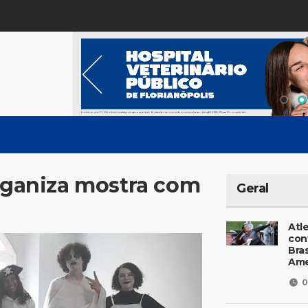
organiza mostra com
Geral
Atl
con
Bras
Ame
0