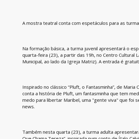
A mostra teatral conta com espetáculos para as turm
Na formação básica, a turma juvenil apresentará o esp
quarta-feira (23), a partir das 19h, no Centro Cultural
Municipal, ao lado da Igreja Matriz). A entrada é gratuit
Inspirado no clássico “Pluft, o Fantasminha”, de Maria
conta a história de Pluft, um fantasminha que tem me
medo para libertar Maribel, uma "gente viva" que foi 
news.
Também nesta quarta (23), a turma adulta apresent
Que Chama Tereza”, inspirada num conto de Ítalo Calv