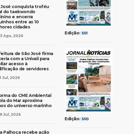
 José conquista troféu
al do taekwondo
inino e encerra
uinhos entre as 10
hores cidades
Edição:
501
3 Ago, 2026
feitura de São José firma
eria com a Univali para
liar acesso à
lificação de servidores
1 Jul, 2026
orma do CME Ambiental
ola do Mar aproxima
nos do universo marinho
9 Jul, 2026
Edição:
500
a Palhoça recebe ação