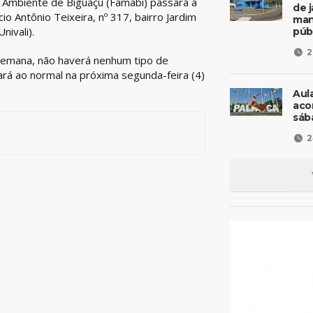
 Ambiente de Biguaçu (Famabi) passará a
de 
io Antônio Teixeira, nº 317, bairro Jardim
man
nivali).
púb
2
semana, não haverá nenhum tipo de
ará ao normal na próxima segunda-feira (4)
Aul
aco
sáb
2