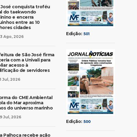
 José conquista troféu
al do taekwondo
inino e encerra
uinhos entre as 10
hores cidades
Edição:
501
3 Ago, 2026
feitura de São José firma
eria com a Univali para
liar acesso à
lificação de servidores
1 Jul, 2026
orma do CME Ambiental
ola do Mar aproxima
nos do universo marinho
9 Jul, 2026
Edição:
500
a Palhoça recebe ação