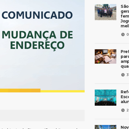
São
ger
fem
Jog
mel
0
Pre
parc
amp
qua
3
Ref
Esc
alu
2
Nov