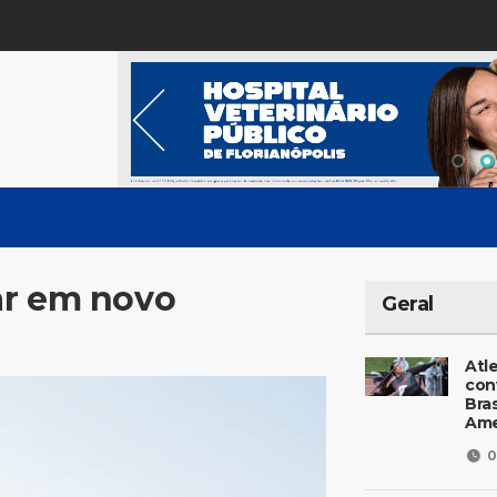
ar em novo
Geral
Atl
con
Bras
Ame
0