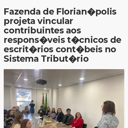
Fazenda de Florian�polis
projeta vincular
contribuintes aos
respons�veis t�cnicos de
escrit�rios cont�beis no
Sistema Tribut�rio