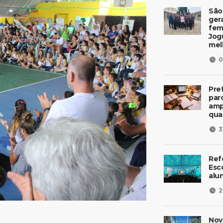
São
ger
fem
Jog
mel
0
Pre
parc
amp
qua
3
Ref
Esc
alu
2
Nov