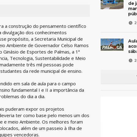
de 
man
púb
2
ra a construção do pensamento científico
a a divulgação dos conhecimentos
se propósito, a Secretaria Municipal de
Aul
 Meio Ambiente de Governador Celso Ramos
aco
sáb
o Ginásio de Esportes de Palmas, a 1ª
ncia, Tecnologia, Sustentabilidade e Meio
2
ximadamente três mil pessoas pode
estudantes da rede municipal de ensino.
rendido em sala de aula para o campo
nsino fundamental I e II a importância da
oblemas do dia a dia.
pais puderam expor os projetos
 deveria ter como base pelo menos um dos
ade e meio Ambiente. Os melhores foram
olocados, além de um passeio à Ilha de
quipes vencedoras.