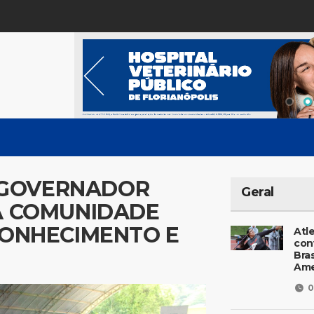
M GOVERNADOR
Geral
A COMUNIDADE
CONHECIMENTO E
Atl
con
Bras
Ame
0