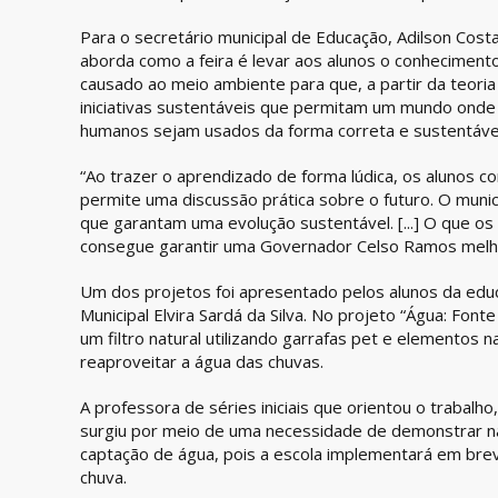
Para o secretário municipal de Educação, Adilson Cost
aborda como a feira é levar aos alunos o conhecimen
causado ao meio ambiente para que, a partir da teoria
iniciativas sustentáveis que permitam um mundo onde 
humanos sejam usados da forma correta e sustentáve
“Ao trazer o aprendizado de forma lúdica, os alunos c
permite uma discussão prática sobre o futuro. O municí
que garantam uma evolução sustentável. [...] O que o
consegue garantir uma Governador Celso Ramos melhor 
Um dos projetos foi apresentado pelos alunos da educ
Municipal Elvira Sardá da Silva. No projeto “Água: Font
um filtro natural utilizando garrafas pet e elementos na
reaproveitar a água das chuvas.
A professora de séries iniciais que orientou o trabalho,
surgiu por meio de uma necessidade de demonstrar na
captação de água, pois a escola implementará em brev
chuva.