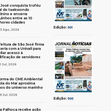
 José conquista troféu
al do taekwondo
inino e encerra
uinhos entre as 10
hores cidades
Edição:
501
3 Ago, 2026
feitura de São José firma
eria com a Univali para
liar acesso à
lificação de servidores
1 Jul, 2026
orma do CME Ambiental
ola do Mar aproxima
nos do universo marinho
9 Jul, 2026
Edição:
500
a Palhoça recebe ação