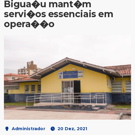
Bigua�u mant�m
servi�os essenciais em
opera��o
Administrador
20 Dez, 2021