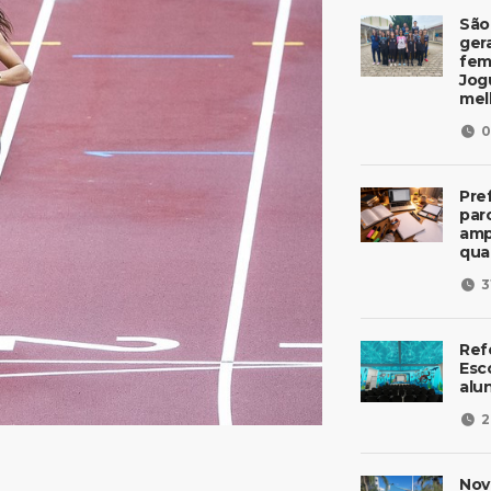
São
ger
fem
Jog
mel
0
Pre
parc
amp
qua
3
Ref
Esc
alu
2
Nov