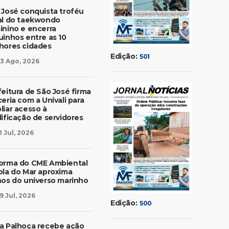
 José conquista troféu
al do taekwondo
inino e encerra
uinhos entre as 10
hores cidades
Edição:
501
3 Ago, 2026
feitura de São José firma
eria com a Univali para
liar acesso à
lificação de servidores
1 Jul, 2026
orma do CME Ambiental
ola do Mar aproxima
nos do universo marinho
9 Jul, 2026
Edição:
500
a Palhoça recebe ação