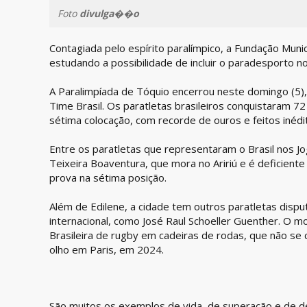
Foto
divulga��o
Contagiada pelo espírito paralímpico, a Fundação Muni
estudando a possibilidade de incluir o paradesporto n
A Paralimpíada de Tóquio encerrou neste domingo (5),
Time Brasil. Os paratletas brasileiros conquistaram 
sétima colocação, com recorde de ouros e feitos inédit
Entre os paratletas que representaram o Brasil nos J
Teixeira Boaventura, que mora no Aririú e é deficiente 
prova na sétima posição.
Além de Edilene, a cidade tem outros paratletas dispu
internacional, como José Raul Schoeller Guenther. O m
Brasileira de rugby em cadeiras de rodas, que não se c
olho em Paris, em 2024.
São muitos os exemplos de vida, de superação e de 