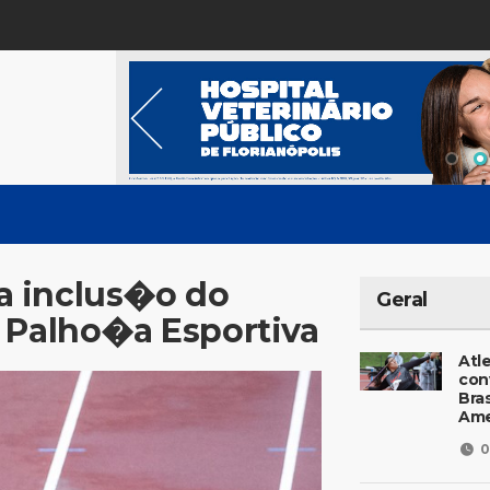
a inclus�o do
Geral
 Palho�a Esportiva
Atl
con
Bras
Ame
0