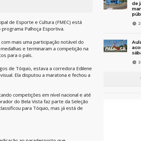
de 
man
púb
cipal de Esporte e Cultura (FMEC) está
2
o programa Palhoça Esportiva.
 com mais uma participação notável do
Aul
aco
72 medalhas e terminaram a competição na
sáb
os para o país.
2
ogos de Tóquio, estava a corredora Edilene
visual. Ela disputou a maratona e fechou a
tando competições em nível nacional e até
orador do Bela Vista faz parte da Seleção
lassificou para Tóquio, mas já está de
dedicação ao paradesporto que