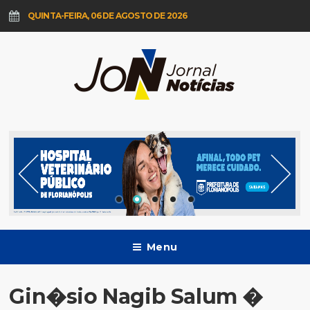
QUINTA-FEIRA, 06 DE AGOSTO DE 2026
Menu
Gin�sio Nagib Salum �