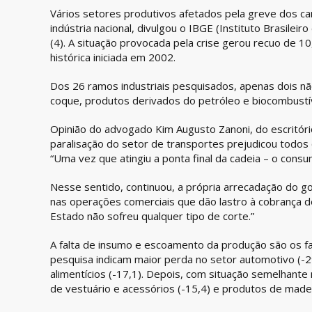
Vários setores produtivos afetados pela greve dos 
indústria nacional, divulgou o IBGE (Instituto Brasileir
(4). A situação provocada pela crise gerou recuo de 1
histórica iniciada em 2002.
Dos 26 ramos industriais pesquisados, apenas dois nã
coque, produtos derivados do petróleo e biocombustí
Opinião do advogado Kim Augusto Zanoni, do escritório 
paralisação do setor de transportes prejudicou todo
“Uma vez que atingiu a ponta final da cadeia – o consu
Nesse sentido, continuou, a própria arrecadação do g
nas operações comerciais que dão lastro à cobrança de
Estado não sofreu qualquer tipo de corte.”
A falta de insumo e escoamento da produção são os fa
pesquisa indicam maior perda no setor automotivo (-2
alimentícios (-17,1). Depois, com situação semelhant
de vestuário e acessórios (-15,4) e produtos de madei