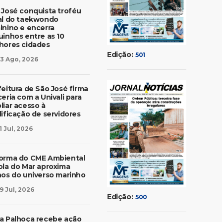
 José conquista troféu
al do taekwondo
inino e encerra
uinhos entre as 10
hores cidades
Edição:
501
3 Ago, 2026
feitura de São José firma
eria com a Univali para
liar acesso à
lificação de servidores
1 Jul, 2026
orma do CME Ambiental
ola do Mar aproxima
nos do universo marinho
9 Jul, 2026
Edição:
500
a Palhoça recebe ação