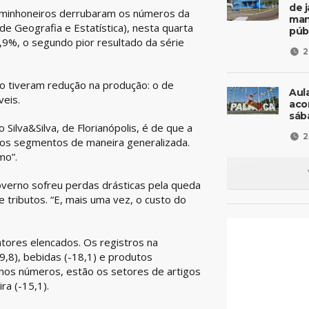
de 
caminhoneiros derrubaram os números da
man
o de Geografia e Estatística), nesta quarta
púb
0,9%, o segundo pior resultado da série
2
o tiveram redução na produção: o de
Aul
veis.
aco
sáb
Silva&Silva, de Florianópolis, é de que a
2
s os segmentos de maneira generalizada.
mo”.
overno sofreu perdas drásticas pela queda
 tributos. “E, mais uma vez, o custo do
tores elencados. Os registros na
9,8), bebidas (-18,1) e produtos
e nos números, estão os setores de artigos
ra (-15,1).