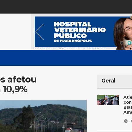
s afetou
Geral
 10,9%
Atl
con
Bras
Ame
0