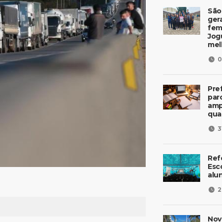
São
ger
fem
Jog
mel
0
Pre
parc
amp
qua
3
Ref
Esc
alu
2
Nov