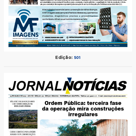
Edição:
501