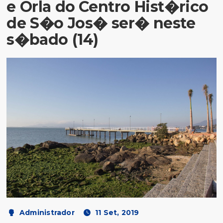
e Orla do Centro Hist�rico
de S�o Jos� ser� neste
s�bado (14)
Administrador
11 Set, 2019