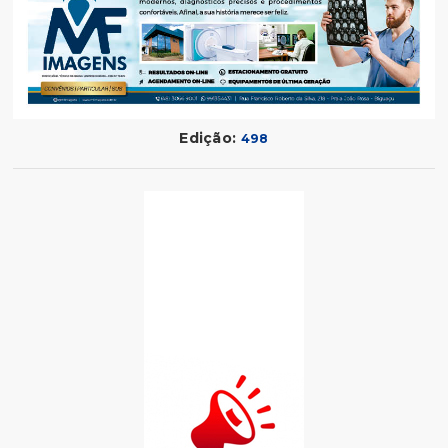
Edição:
498