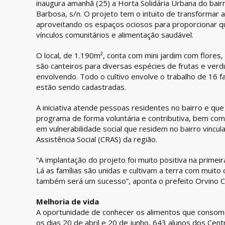
inaugura amanhã (25) a Horta Solidária Urbana do bairr
Barbosa, s/n. O projeto tem o intuito de transformar a
aproveitando os espaços ociosos para proporcionar qu
vínculos comunitários e alimentação saudável.
O local, de 1.190m², conta com mini jardim com flores
são canteiros para diversas espécies de frutas e verd
envolvendo. Todo o cultivo envolve o trabalho de 16 fam
estão sendo cadastradas.
A iniciativa atende pessoas residentes no bairro e que
programa de forma voluntária e contributiva, bem c
em vulnerabilidade social que residem no bairro vincu
Assistência Social (CRAS) da região.
“A implantação do projeto foi muito positiva na prime
Lá as famílias são unidas e cultivam a terra com muito
também será um sucesso”, aponta o prefeito Orvino Co
Melhoria de vida
A oportunidade de conhecer os alimentos que consom
os dias 20 de abril e 20 de junho, 643 alunos dos Cent