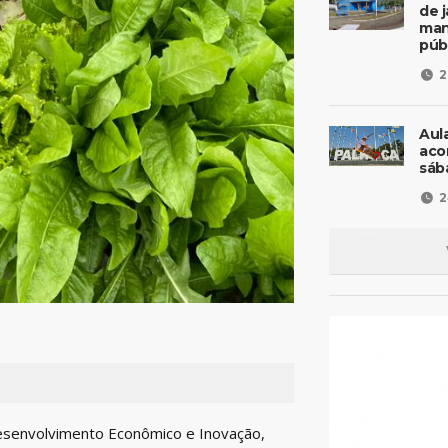
de 
man
púb
2
Aul
aco
sáb
2
Desenvolvimento Econômico e Inovação,