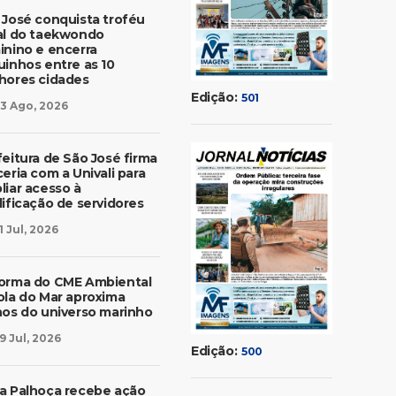
 José conquista troféu
al do taekwondo
inino e encerra
uinhos entre as 10
hores cidades
Edição:
501
3 Ago, 2026
feitura de São José firma
eria com a Univali para
liar acesso à
lificação de servidores
1 Jul, 2026
orma do CME Ambiental
ola do Mar aproxima
nos do universo marinho
9 Jul, 2026
Edição:
500
a Palhoça recebe ação