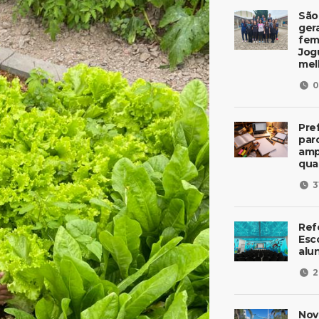
São
ger
fem
Jog
mel
0
Pre
parc
amp
qua
3
Ref
Esc
alu
2
Nov