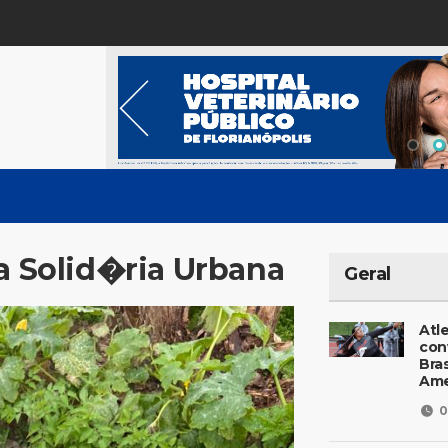
ta Solid�ria Urbana
Geral
Atl
con
Bras
Ame
0