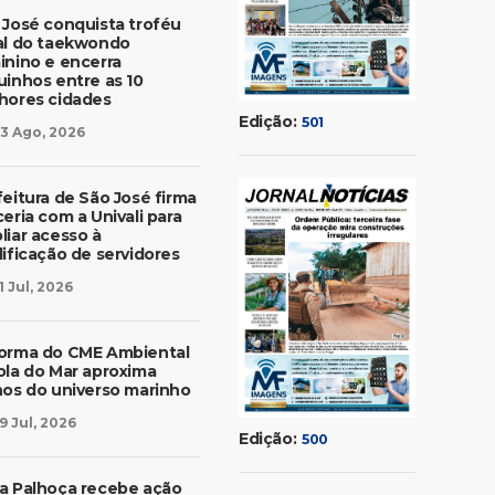
 José conquista troféu
al do taekwondo
inino e encerra
uinhos entre as 10
hores cidades
Edição:
501
3 Ago, 2026
feitura de São José firma
eria com a Univali para
liar acesso à
lificação de servidores
1 Jul, 2026
orma do CME Ambiental
ola do Mar aproxima
nos do universo marinho
9 Jul, 2026
Edição:
500
a Palhoça recebe ação