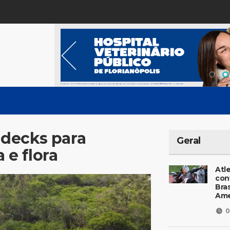
decks para
Geral
e flora
Atl
con
Bras
Ame
0