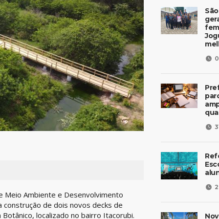
São
ger
fem
Jog
mel
0
Pre
parc
amp
qua
3
Ref
Esc
alu
2
a de Meio Ambiente e Desenvolvimento
, a construção de dois novos decks de
tânico, localizado no bairro Itacorubi.
Nov