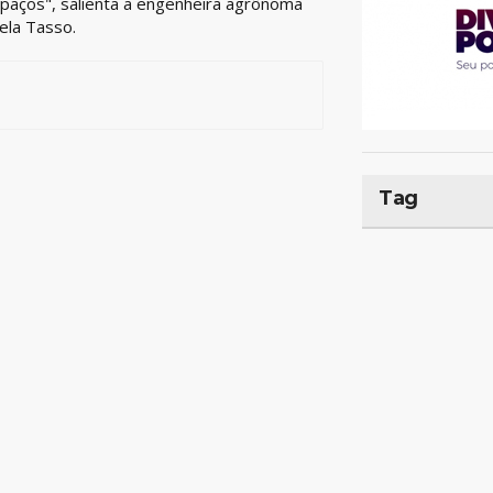
paços", salienta a engenheira agrônoma
ela Tasso.
Tag