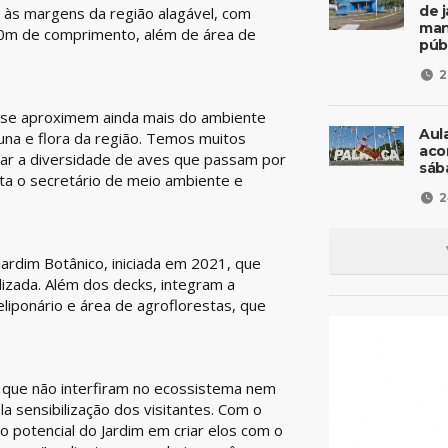
de 
s às margens da região alagável, com
man
20m de comprimento, além de área de
púb
2
 se aproximem ainda mais do ambiente
Aul
auna e flora da região. Temos muitos
aco
lar a diversidade de aves que passam por
sáb
ta o secretário de meio ambiente e
2
ardim Botânico, iniciada em 2021, que
lizada. Além dos decks, integram a
liponário e área de agroflorestas, que
 que não interfiram no ecossistema nem
 sensibilização dos visitantes. Com o
o potencial do Jardim em criar elos com o