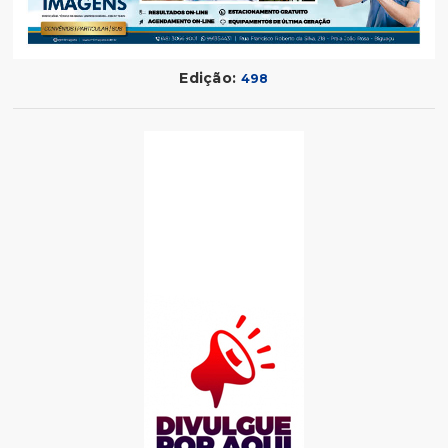
Edição:
498