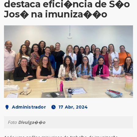
destaca efici�ncia de S�o
Jos� na imuniza��o
Administrador
17 Abr, 2024
Foto
Divulga��o