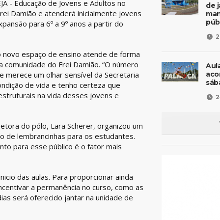
EJA - Educação de Jovens e Adultos no
de 
Frei Damião e atenderá inicialmente jovens
man
púb
xpansão para 6º a 9º anos a partir do
2
o novo espaço de ensino atende de forma
da comunidade do Frei Damião. “O número
Aul
aco
 e merece um olhar sensível da Secretaria
sáb
ndição de vida e tenho certeza que
truturais na vida desses jovens e
2
retora do pólo, Lara Scherer, organizou um
ão de lembrancinhas para os estudantes.
o para esse público é o fator mais
nicio das aulas. Para proporcionar ainda
incentivar a permanência no curso, como as
ias será oferecido jantar na unidade de