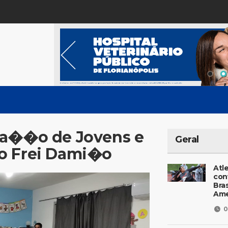
ca��o de Jovens e
Geral
o Frei Dami�o
Atl
con
Bras
Ame
0