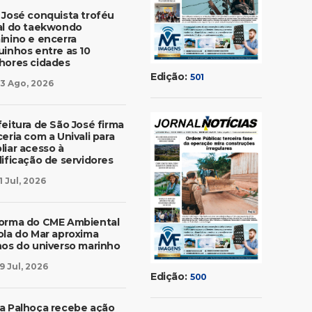
 José conquista troféu
al do taekwondo
inino e encerra
uinhos entre as 10
hores cidades
Edição:
501
3 Ago, 2026
feitura de São José firma
eria com a Univali para
liar acesso à
lificação de servidores
1 Jul, 2026
orma do CME Ambiental
ola do Mar aproxima
nos do universo marinho
9 Jul, 2026
Edição:
500
a Palhoça recebe ação