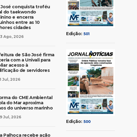
 José conquista troféu
al do taekwondo
inino e encerra
uinhos entre as 10
hores cidades
Edição:
501
3 Ago, 2026
feitura de São José firma
eria com a Univali para
liar acesso à
lificação de servidores
1 Jul, 2026
orma do CME Ambiental
ola do Mar aproxima
nos do universo marinho
9 Jul, 2026
Edição:
500
a Palhoça recebe ação