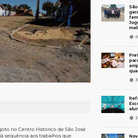
São
ger
fem
Jog
mel
0
Pre
parc
amp
qua
3
Ref
Esc
alu
2
goto no Centro Histórico de São José
dá sequência aos trabalhos que
Nov