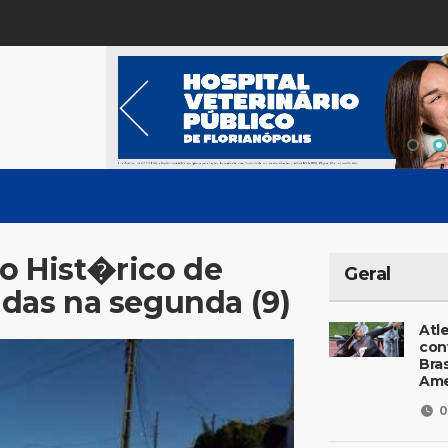
o Hist�rico de
Geral
as na segunda (9)
Atl
con
Bras
Ame
0