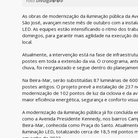
Foto
Divulga��o
As obras de modernização da iluminação pública da Ave
São José, avançam neste mês de outubro com a instal
LED. As equipes estão intensificando o ritmo dos tra
domingos, para garantir mais agilidade na execução do
local.
Atualmente, a intervenção está na fase de infraestrutu
postes em toda a extensão da via. O cronograma, ant
chuva, foi reorganizado e segue dentro do planejament
Na Beira-Mar, serão substituídas 87 luminárias de 60
postes antigos. O projeto prevê a instalação de 237 no
modernização de 102 pontos de luz da ciclovia e da av
maior eficiência energética, segurança e conforto visua
A modernização da iluminação pública já foi concluída 
como a Avenida Presidente Kennedy, nos bairros Camp
Beira-Mar, conhecida como Praça do Santo. Atualment
iluminação LED, totalizando cerca de 18,5 mil pontos