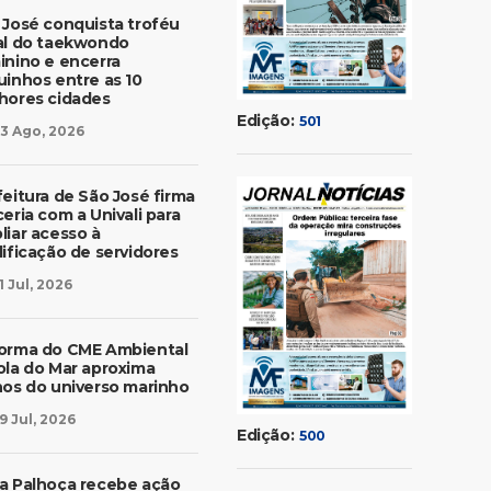
 José conquista troféu
al do taekwondo
inino e encerra
uinhos entre as 10
hores cidades
Edição:
501
3 Ago, 2026
feitura de São José firma
eria com a Univali para
liar acesso à
lificação de servidores
1 Jul, 2026
orma do CME Ambiental
ola do Mar aproxima
nos do universo marinho
9 Jul, 2026
Edição:
500
a Palhoça recebe ação