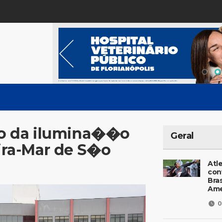
o da ilumina��o
Geral
ra-Mar de S�o
Atl
con
Bras
Ame
0