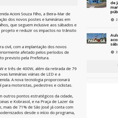
de 
man
púb
nida Acioni Souza Filho, a Beira-Mar de
ação dos novos postes e luminárias em
2
balhos, que seguem inclusive aos sábados e
 projeto e reduzir os impactos no trânsito
Aul
aco
sáb
ra civil, com a implantação dos novos
eriormente afetado pelos períodos de
2
o previsto pela Prefeitura.
0W e três de 400W, além da retirada de 79
vas luminárias viárias de LED e a
enida. A nova tecnologia proporcionará
l para motoristas, pedestres e ciclistas.
em outros pontos estratégicos da cidade,
inas e Kobrasol, e na Praça de Lazer da
e, mais de 71% de São José já conta com
 modernizados desde o início do programa,