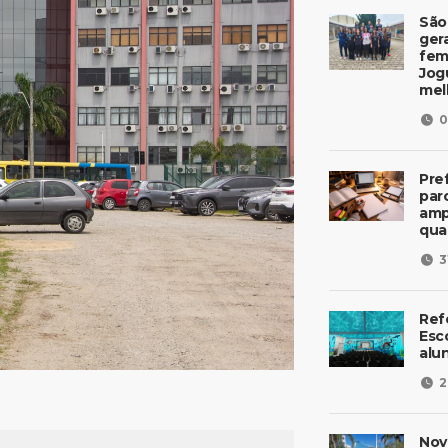
São
ger
fem
Jog
mel
0
Pre
parc
amp
qua
3
Ref
Esc
alu
2
Nov