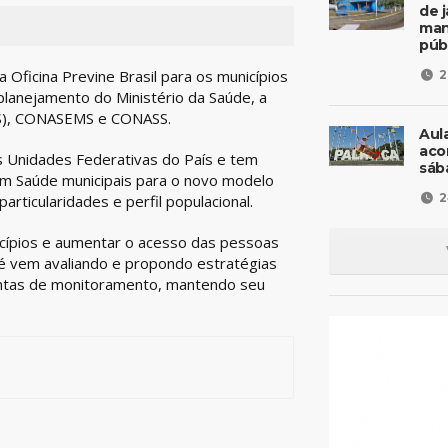
de 
man
púb
a Oficina Previne Brasil para os municípios
2
planejamento do Ministério da Saúde, a
APS), CONASEMS e CONASS.
Aul
aco
 Unidades Federativas do País e tem
sáb
em Saúde municipais para o novo modelo
2
articularidades e perfil populacional.
nicípios e aumentar o acesso das pessoas
sé vem avaliando e propondo estratégias
mentas de monitoramento, mantendo seu