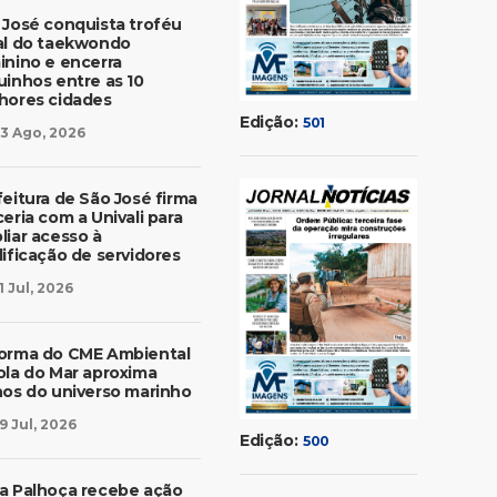
 José conquista troféu
al do taekwondo
inino e encerra
uinhos entre as 10
hores cidades
Edição:
501
3 Ago, 2026
feitura de São José firma
eria com a Univali para
liar acesso à
lificação de servidores
1 Jul, 2026
orma do CME Ambiental
ola do Mar aproxima
nos do universo marinho
9 Jul, 2026
Edição:
500
a Palhoça recebe ação