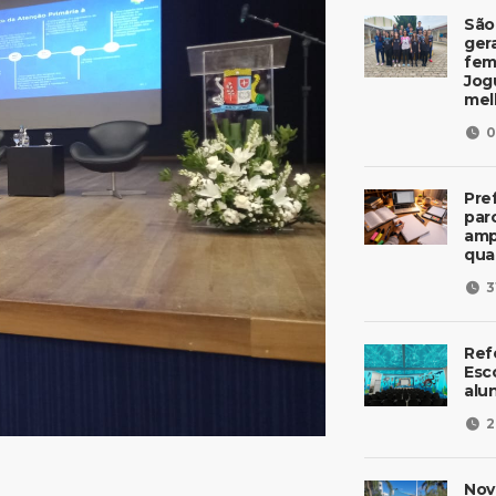
São
ger
fem
Jog
mel
0
Pre
parc
amp
qua
3
Ref
Esc
alu
2
Nov