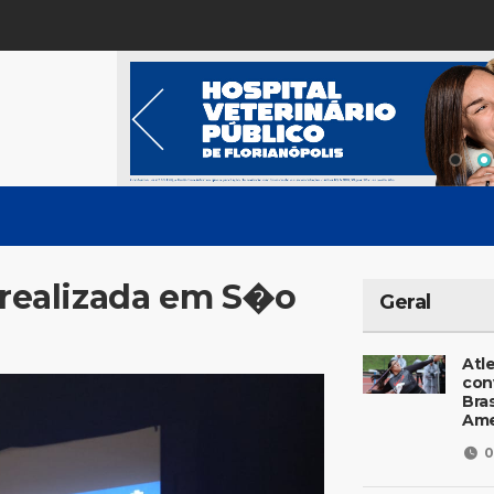
� realizada em S�o
Geral
Atl
con
Bras
Ame
0