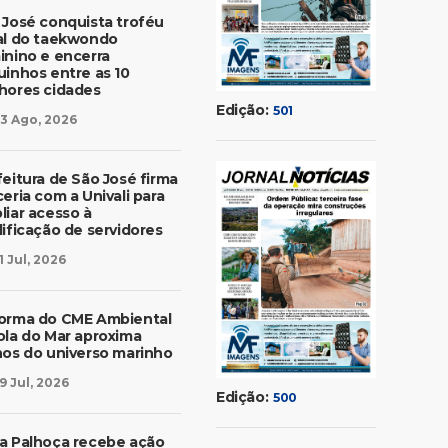
 José conquista troféu
al do taekwondo
inino e encerra
uinhos entre as 10
hores cidades
Edição:
501
3 Ago, 2026
feitura de São José firma
eria com a Univali para
liar acesso à
lificação de servidores
1 Jul, 2026
orma do CME Ambiental
ola do Mar aproxima
nos do universo marinho
9 Jul, 2026
Edição:
500
a Palhoça recebe ação