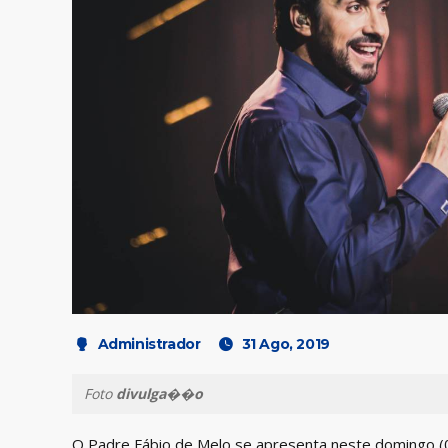
Administrador
31 Ago, 2019
Foto
divulga��o
O Padre Fábio de Melo se apresenta neste domingo (0