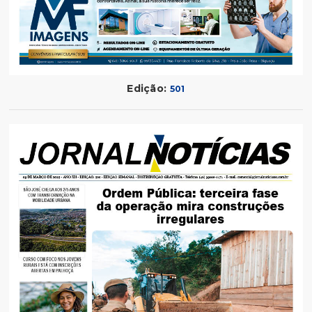
Edição:
501