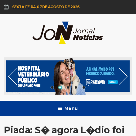
SEXTA-FEIRA, 07 DE AGOSTO DE 2026
Menu
Piada: S� agora L�dio foi