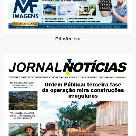
Edição:
501