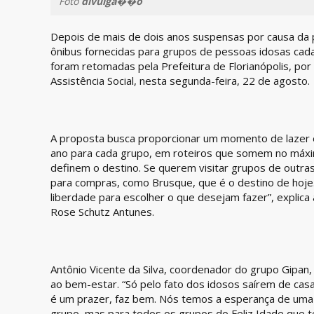
Foto
divulga��o
Depois de mais de dois anos suspensas por causa da 
ônibus fornecidas para grupos de pessoas idosas cada
foram retomadas pela Prefeitura de Florianópolis, por
Assistência Social, nesta segunda-feira, 22 de agosto.
A proposta busca proporcionar um momento de lazer
ano para cada grupo, em roteiros que somem no máximo
definem o destino. Se querem visitar grupos de outras c
para compras, como Brusque, que é o destino de hoj
liberdade para escolher o que desejam fazer”, explica 
Rose Schutz Antunes.
Antônio Vicente da Silva, coordenador do grupo Gipan,
ao bem-estar. “Só pelo fato dos idosos saírem de casa h
é um prazer, faz bem. Nós temos a esperança de uma
grupo, mas para todos os grupos do Feliz Idade que t