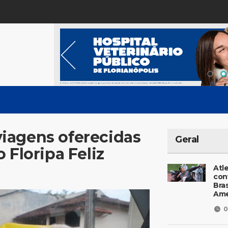
iagens oferecidas
Geral
 Floripa Feliz
Atl
con
Bras
Ame
0