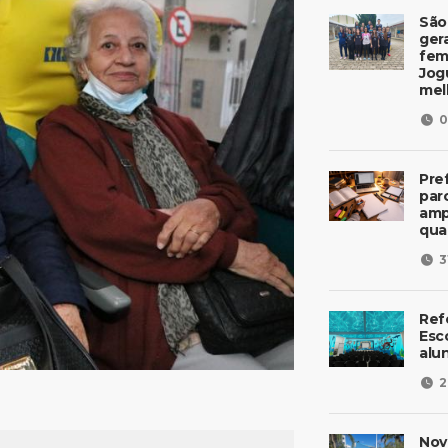
São
ger
fem
Jog
mel
0
Pre
parc
amp
qua
3
Ref
Esc
alu
2
Nov