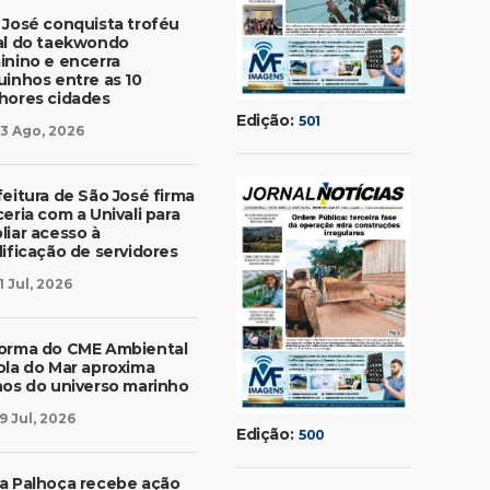
 José conquista troféu
al do taekwondo
inino e encerra
uinhos entre as 10
hores cidades
Edição:
501
3 Ago, 2026
feitura de São José firma
eria com a Univali para
liar acesso à
lificação de servidores
1 Jul, 2026
orma do CME Ambiental
ola do Mar aproxima
nos do universo marinho
9 Jul, 2026
Edição:
500
a Palhoça recebe ação