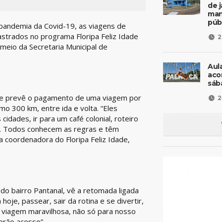
de 
man
púb
pandemia da Covid-19, as viagens de
strados no programa Floripa Feliz Idade
2
 meio da Secretaria Municipal de
Aul
aco
sáb
 e prevê o pagamento de uma viagem por
2
 300 km, entre ida e volta. “Eles
idades, ir para um café colonial, roteiro
e. Todos conhecem as regras e têm
a coordenadora do Floripa Feliz Idade,
 do bairro Pantanal, vê a retomada ligada
oje, passear, sair da rotina e se divertir,
 viagem maravilhosa, não só para nosso
erão acesso”.