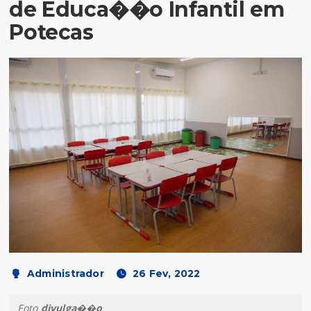
de Educa��o Infantil em
Potecas
Administrador
26 Fev, 2022
Foto
divulga��o