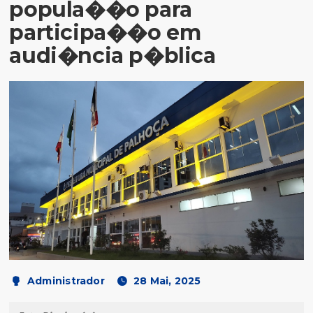
popula��o para
participa��o em
audi�ncia p�blica
Administrador
28 Mai, 2025